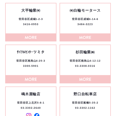
大平輪業㈲
㈲白輪モータース
世田谷区成城1-2-3
世田谷区成城6-14-6
3416-0953
3484-3223
ｻｲｸﾙｾﾝﾀｰツミタ
杉田輪業㈱
世田谷区南烏山4-20-3
世田谷区南烏山4-12-12
3300-5901
03-3308-0316
鳴木屋輪店
野口自転車店
世田谷区上北沢5-8-1
世田谷区船橋5-35-2
03-3302-2640
03-3302-1162