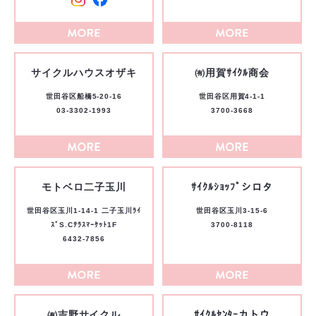
サイクルハウスオザキ
㈲用賀ｻｲｸﾙ商会
世田谷区船橋5-20-16
世田谷区用賀4-1-1
03-3302-1993
3700-3668
モトベロ二子玉川
ｻｲｸﾙｼｮｯﾌﾟシロタ
世田谷区玉川1-14-1 二子玉川ﾗｲ
世田谷区玉川3-15-6
ｽﾞS.Cﾃﾗｽﾏｰｹｯﾄ1F
3700-8118
6432-7856
㈲吉野サイクル
ｻｲｸﾙｾﾝﾀｰカトウ