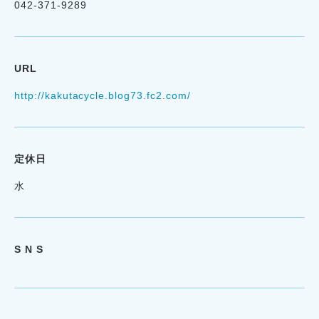
042-371-9289
URL
http://kakutacycle.blog73.fc2.com/
定休日
水
S N S