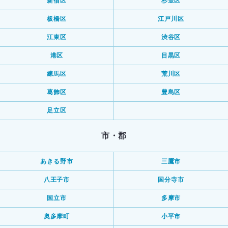
新宿区
杉並区
板橋区
江戸川区
江東区
渋谷区
港区
目黒区
練馬区
荒川区
葛飾区
豊島区
足立区
市・郡
あきる野市
三鷹市
八王子市
国分寺市
国立市
多摩市
奥多摩町
小平市