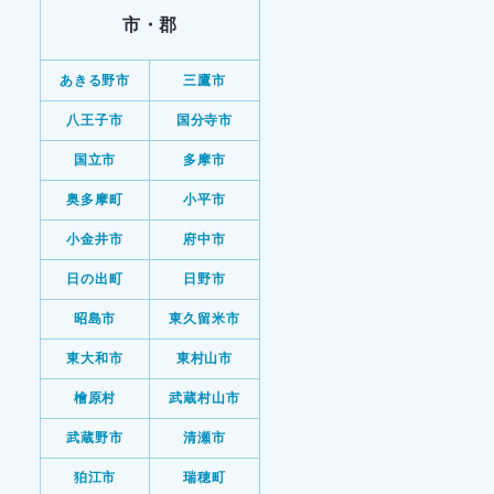
市・郡
あきる野市
三鷹市
八王子市
国分寺市
国立市
多摩市
奥多摩町
小平市
小金井市
府中市
日の出町
日野市
昭島市
東久留米市
東大和市
東村山市
檜原村
武蔵村山市
武蔵野市
清瀬市
狛江市
瑞穂町