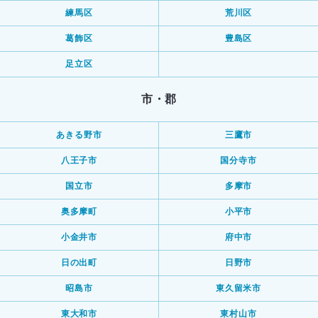
練馬区
荒川区
葛飾区
豊島区
足立区
市・郡
あきる野市
三鷹市
八王子市
国分寺市
国立市
多摩市
奥多摩町
小平市
小金井市
府中市
日の出町
日野市
昭島市
東久留米市
東大和市
東村山市