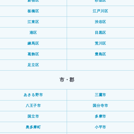
新宿区
杉並区
板橋区
江戸川区
江東区
渋谷区
港区
目黒区
練馬区
荒川区
葛飾区
豊島区
足立区
市・郡
あきる野市
三鷹市
八王子市
国分寺市
国立市
多摩市
奥多摩町
小平市