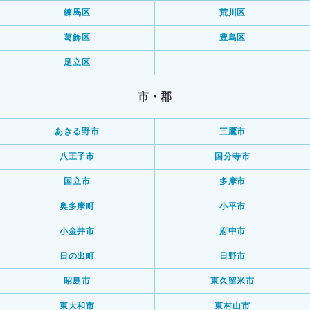
練馬区
荒川区
葛飾区
豊島区
足立区
市・郡
あきる野市
三鷹市
八王子市
国分寺市
国立市
多摩市
奥多摩町
小平市
小金井市
府中市
日の出町
日野市
昭島市
東久留米市
東大和市
東村山市