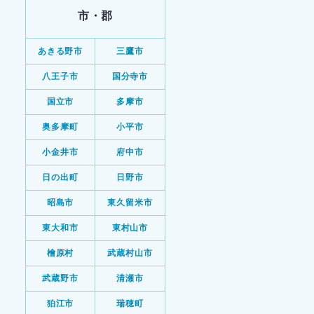
市・郡
あきる野市
三鷹市
八王子市
国分寺市
国立市
多摩市
奥多摩町
小平市
小金井市
府中市
日の出町
日野市
昭島市
東久留米市
東大和市
東村山市
檜原村
武蔵村山市
武蔵野市
清瀬市
狛江市
瑞穂町