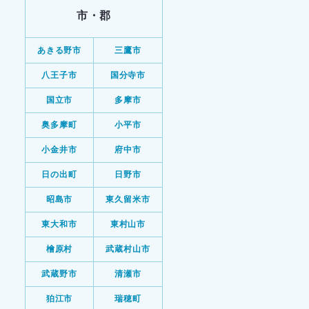
市・郡
あきる野市
三鷹市
八王子市
国分寺市
国立市
多摩市
奥多摩町
小平市
小金井市
府中市
日の出町
日野市
昭島市
東久留米市
東大和市
東村山市
檜原村
武蔵村山市
武蔵野市
清瀬市
狛江市
瑞穂町