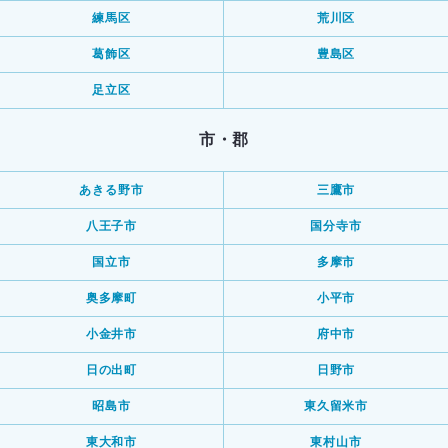
練馬区
荒川区
葛飾区
豊島区
足立区
市・郡
あきる野市
三鷹市
八王子市
国分寺市
国立市
多摩市
奥多摩町
小平市
小金井市
府中市
日の出町
日野市
昭島市
東久留米市
東大和市
東村山市