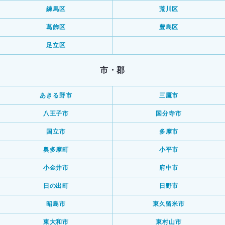
練馬区
荒川区
葛飾区
豊島区
足立区
市・郡
あきる野市
三鷹市
八王子市
国分寺市
国立市
多摩市
奥多摩町
小平市
小金井市
府中市
日の出町
日野市
昭島市
東久留米市
東大和市
東村山市