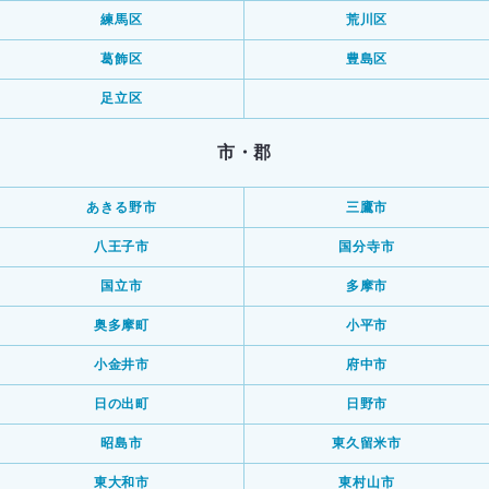
練馬区
荒川区
葛飾区
豊島区
足立区
市・郡
あきる野市
三鷹市
八王子市
国分寺市
国立市
多摩市
奥多摩町
小平市
小金井市
府中市
日の出町
日野市
昭島市
東久留米市
東大和市
東村山市