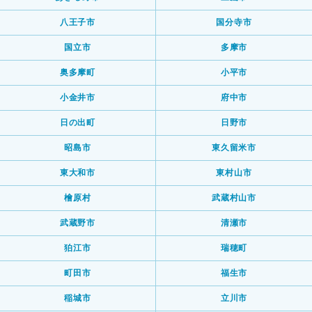
八王子市
国分寺市
国立市
多摩市
奥多摩町
小平市
小金井市
府中市
日の出町
日野市
昭島市
東久留米市
東大和市
東村山市
檜原村
武蔵村山市
武蔵野市
清瀬市
狛江市
瑞穂町
町田市
福生市
稲城市
立川市