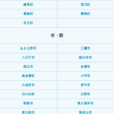
練馬区
荒川区
葛飾区
豊島区
足立区
市・郡
あきる野市
三鷹市
八王子市
国分寺市
国立市
多摩市
奥多摩町
小平市
小金井市
府中市
日の出町
日野市
昭島市
東久留米市
東大和市
東村山市