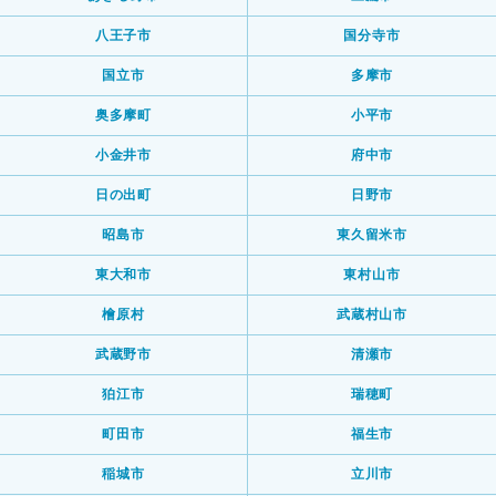
八王子市
国分寺市
国立市
多摩市
奥多摩町
小平市
小金井市
府中市
日の出町
日野市
昭島市
東久留米市
東大和市
東村山市
檜原村
武蔵村山市
武蔵野市
清瀬市
狛江市
瑞穂町
町田市
福生市
稲城市
立川市