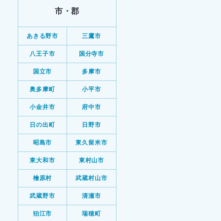
市・郡
あきる野市
三鷹市
八王子市
国分寺市
国立市
多摩市
奥多摩町
小平市
小金井市
府中市
日の出町
日野市
昭島市
東久留米市
東大和市
東村山市
檜原村
武蔵村山市
武蔵野市
清瀬市
狛江市
瑞穂町