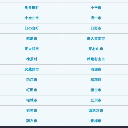
奥多摩町
小平市
小金井市
府中市
日の出町
日野市
昭島市
東久留米市
東大和市
東村山市
檜原村
武蔵村山市
武蔵野市
清瀬市
狛江市
瑞穂町
町田市
福生市
稲城市
立川市
羽村市
西東京市
調布市
青梅市